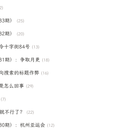
2)
33期）
(25)
32期）
(20)
令十字街84号
(13)
31期）：争取月更
(18)
向搜索的标题作弊
(16)
是怎么回事
(29)
(7)
怎么就不行了？
(22)
30期）：杭州亚运会
(12)