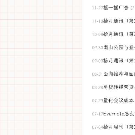
摇一摇广告
11-27
(2
拾月通讯（第
11-10
拾月通讯（第
10-08
南山公园与查
09-30
拾月通讯（第
09-03
面向推荐与面
08-31
房贷转经营贷
08-28
量化会议成本
07-29
Evernote
07-17
拾月周刊（第
07-09