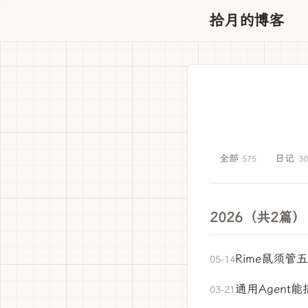
拾月的博客
全部
日记
575
30
2026（共2篇）
Rime鼠须
05-14
通用Agent
03-21