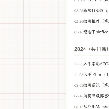
02-28
新项目RSS to
02-28
拾月推荐（第
02-26
纪念下pinfive.
02-16
2024（共11篇
入手索尼A7C
11-25
入手iPhone 1
11-06
拾月通讯（第
08-03
消费降级博客
06-16
从弃用Memo
06-12