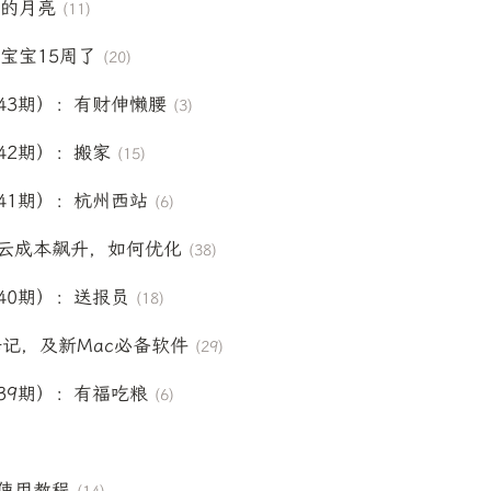
六的月亮
(11)
：宝宝15周了
(20)
43期）：有财伸懒腰
(3)
42期）：搬家
(15)
41期）：杭州西站
(6)
云成本飙升，如何优化
(38)
40期）：送报员
(18)
抢修记，及新Mac必备软件
(29)
39期）：有福吃粮
(6)
ail使用教程