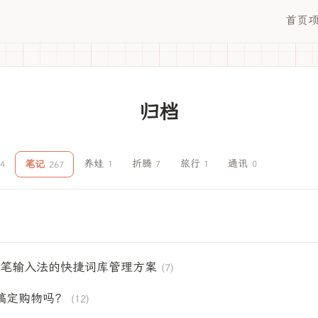
首页
归档
养娃
折腾
旅行
通讯
笔记
4
1
7
1
0
267
管五笔输入法的快捷词库管理方案
(7)
能搞定购物吗？
(12)