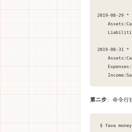
2019-08-29 *
    Assets:Ca
    Liabiliti
2019-08-31 
    Assets:Ca
    Expenses:
    Income:Sa
第二步
：命令行
 $ fava money