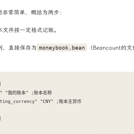
的使用非常简单，概括为两步：
本文件按一定格式记账。
例，直接保存为
（Beancount的
moneybook.bean


le" "我的账本" ;账本名称

ating_currency" "CNY" ;账本主货币


