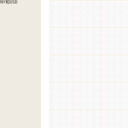
NY和USD
