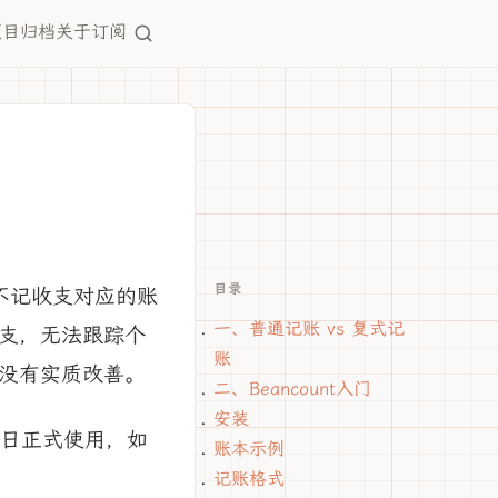
项目
归档
关于
订阅
目录
，不记收支对应的账
一、普通记账 vs 复式记
支，无法跟踪个
账
没有实质改善。
二、Beancount入门
安装
月1日正式使用，如
账本示例
记账格式