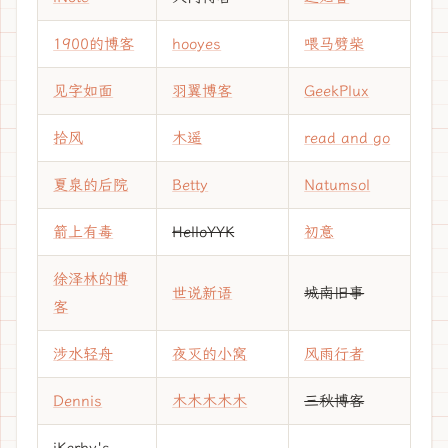
1900的博客
hooyes
喂马劈柴
见字如面
羽翼博客
GeekPlux
拾风
木遥
read and go
夏泉的后院
Betty
Natumsol
箭上有毒
HelloYYK
初意
徐泽林的博
世说新语
城南旧事
客
涉水轻舟
夜灭的小窝
风雨行者
Dennis
木木木木木
三秋博客
iKerby's