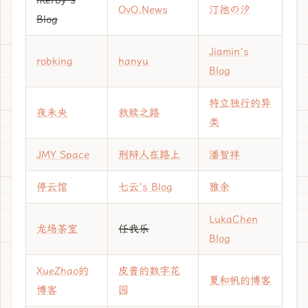
OvO.News
汀彵の汐
Blog
Jiamin's
robking
hanyu
Blog
特立独行的异
夜未央
救赎之路
类
JMY Space
刑辩人在路上
潘智祥
停云馆
七云's Blog
雅余
LukaChen
龙场茶室
任我乐
Blog
XueZhao的
皮普的数字花
夏和帆的博客
博客
园