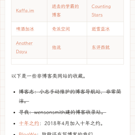
进击的学霸的
Counting
Kaffa.im
博客
Stars
啤酒加冰
奇派空间
逝雪蓝冰
Another
他说
东评西就
Dayu
以下是一些非博客类网站的收藏。
博客志
：小志手动维护的博客导航站，非常简
洁。
寻我
：wensonsmith建的博客收录站。
十年之约
：2018年4月加入十年之约。
BlogWe
：致敬还在写博客的我们。