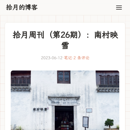
拾月的博客
拾月周刊（第26期）：南村映
雪
2023-06-12
·
笔记
·
2 条评论