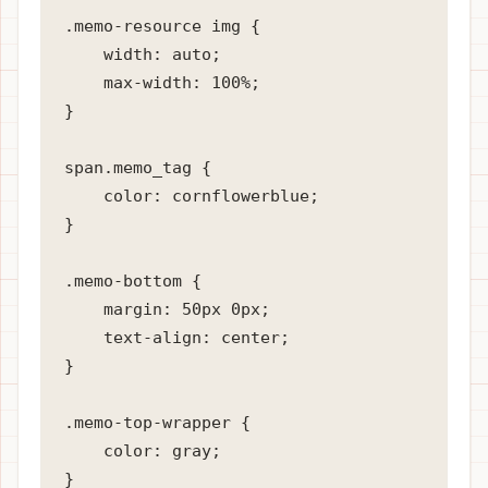
.memo-resource img {

    width: auto;

    max-width: 100%;

}

span.memo_tag {

    color: cornflowerblue;

}

.memo-bottom {

    margin: 50px 0px;

    text-align: center;

}

.memo-top-wrapper {

    color: gray;

}