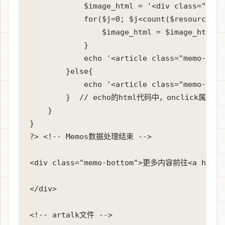
            $image_html = '<div class="reso
            for($j=0; $j<count($resources); 
                $image_html = $image_html.s
            }

            echo '<article class="memo-wrap
        }else{

            echo '<article class="memo-wrap
        }  // echo的html代码中，onclick属
    }

}

?> <!-- Memos数据处理结束 -->

<div class="memo-bottom">更多内容前往<a href="
</div>

<!-- artalk文件 -->
