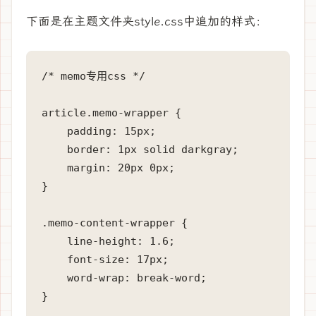
下面是在主题文件夹style.css中追加的样式：
/* memo专用css */

article.memo-wrapper {

    padding: 15px;

    border: 1px solid darkgray;

    margin: 20px 0px;

}

.memo-content-wrapper {

    line-height: 1.6;

    font-size: 17px;

    word-wrap: break-word;

}
