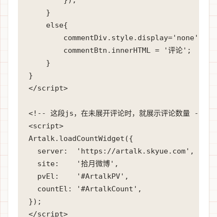
    }

    else{

        commentDiv.style.display='none';

        commentBtn.innerHTML = '评论';

    }

}

</script>

<!-- 这段js，在未展开评论时，就展示评论数量 -->

<script>

Artalk.loadCountWidget({

  server:  'https://artalk.skyue.com',

  site:    '拾月微博',

  pvEl:    '#ArtalkPV',

  countEl: '#ArtalkCount',

});

</script>
