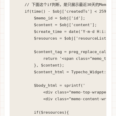
    // 下面这个if判断，是只展示最近30天的Memos

    if(time() - $obj['createdTs'] < 2592000)
        $memo_id = $obj['id'];

        $content = $obj['content'];

        $create_time = date('Y-m-d H:i:s',$
        $resources = $obj['resourceList'];

        $content_tag = preg_replace_callbac
            return '<span class="memo_tag">
        }, $content);

        $content_html = Typecho_Widget::w
        $body_html = sprintf('

            <div class="memo-top-wrapper">
            <div class="memo-content-wrappe
        if($resources){
