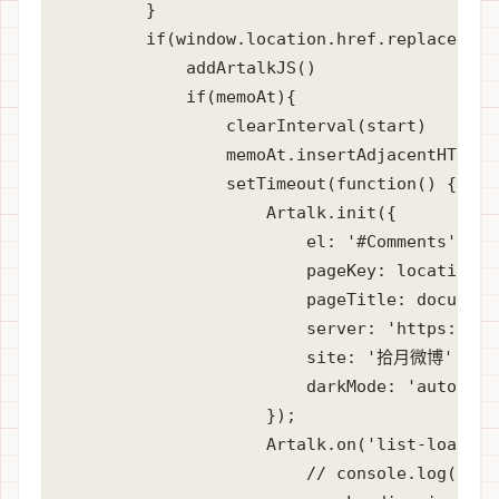
        }

        if(window.location.href.replace(/^.
            addArtalkJS()

            if(memoAt){

                clearInterval(start)

                memoAt.insertAdjacentHTML('
                setTimeout(function() {

                    Artalk.init({

                        el: '#Comments',

                        pageKey: location.pa
                        pageTitle: document.
                        server: 'https://ar
                        site: '拾月微博',

                        darkMode: 'auto'

                    });

                    Artalk.on('list-loaded'
                        // console.log('