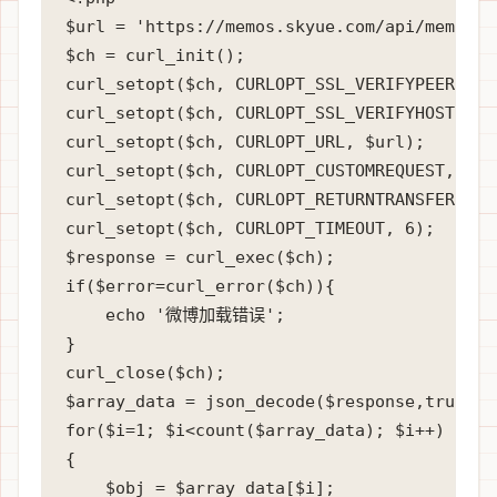
$url = 'https://memos.skyue.com/api/memo?
$ch = curl_init();  

curl_setopt($ch, CURLOPT_SSL_VERIFYPEER, 
curl_setopt($ch, CURLOPT_SSL_VERIFYHOS
curl_setopt($ch, CURLOPT_URL, $url);

curl_setopt($ch, CURLOPT_CUSTOMREQUEST, 'GET
curl_setopt($ch, CURLOPT_RETURNTRANSFER, tru
curl_setopt($ch, CURLOPT_TIMEOUT, 6);

$response = curl_exec($ch);  

if($error=curl_error($ch)){  

    echo '微博加载错误';

}  

curl_close($ch);

$array_data = json_decode($response,true)['d
for($i=1; $i<count($array_data); $i++)

{

    $obj = $array_data[$i];
