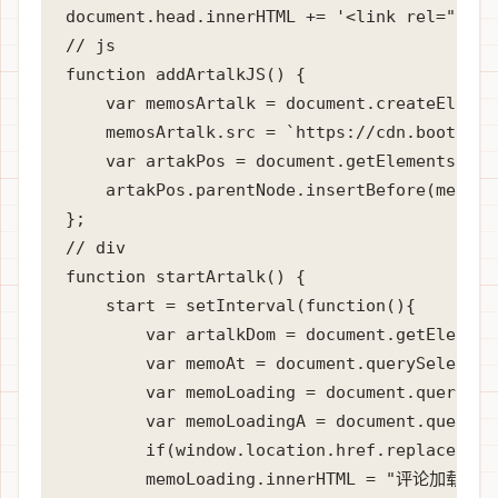
document.head.innerHTML += '<link rel="styl
// js

function addArtalkJS() { 

    var memosArtalk = document.createElemen
    memosArtalk.src = `https://cdn.bootcdn.
    var artakPos = document.getElementsByTa
    artakPos.parentNode.insertBefore(memosA
};

// div

function startArtalk() {

    start = setInterval(function(){

        var artalkDom = document.getElement
        var memoAt = document.querySelect
        var memoLoading = document.querySel
        var memoLoadingA = document.querySe
        if(window.location.href.replace(/^.
        memoLoading.innerHTML = "评论加载中……