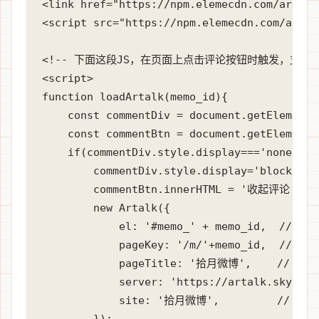
<link href="https://npm.elemecdn.com/artalk
<script src="https://npm.elemecdn.com/artal
<!-- 下面这段JS，在页面上点击评论按钮时触发，支持展
<script>

function loadArtalk(memo_id){

    const commentDiv = document.getElementB
    const commentBtn = document.getElementB
    if(commentDiv.style.display==='none'){

        commentDiv.style.display='block';

        commentBtn.innerHTML = '收起评论';

        new Artalk({

            el: '#memo_' + memo_id,  // 绑
            pageKey: '/m/'+memo_id,  //
            pageTitle: '拾月微博',    // 
            server: 'https://artalk.skyue
            site: '拾月微博',         //
        });
