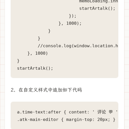
                        memoLoading.innerHTM
                        startArtalk();

                    });

                }, 1000);

            }

        }

        //console.log(window.location.href);
    }, 1000)

}

startArtalk();
2、在自定义样式中追加如下代码
a.time-text:after { content: ' 评论 💬 '; }

.atk-main-editor { margin-top: 20px; }