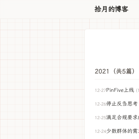
拾月的博客
2021（共5篇）
PinFive上线
12-27
(
停止反刍思考
12-26
满足合规要求
12-25
少数群体的需
12-24