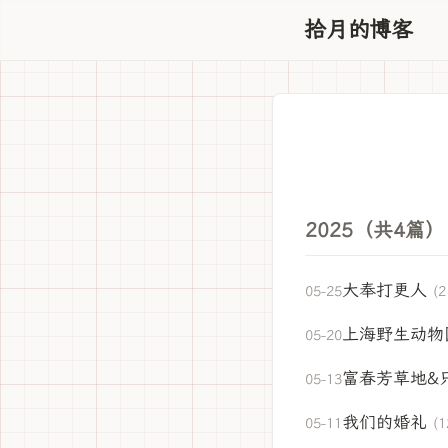
拾月的博客
2025（共4篇）
大奉打更人
05-25
(2
上海野生动物
05-20
富春芳草地&
05-13
我们的婚礼
05-11
(1