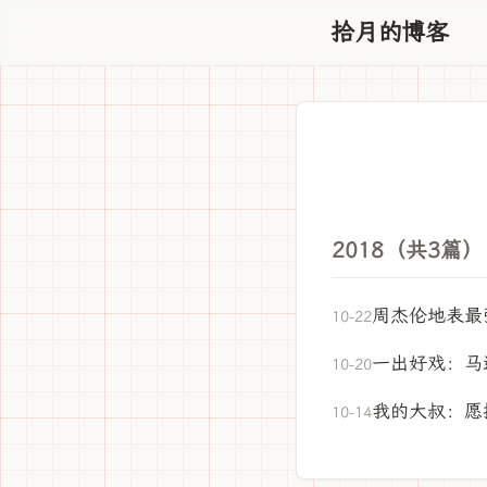
拾月的博客
2018（共3篇）
周杰伦地表最
10-22
一出好戏：马
10-20
我的大叔：愿
10-14