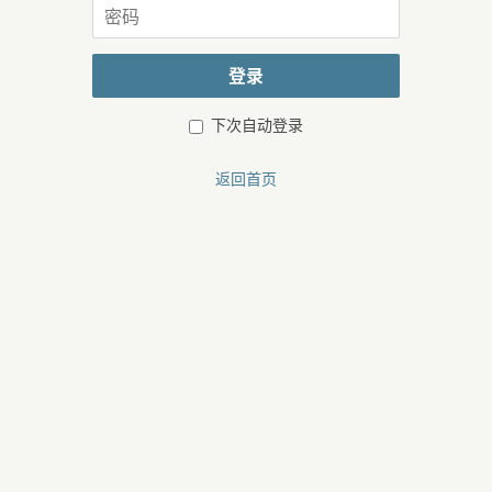
密
或
码
邮
箱
登录
下次自动登录
返回首页