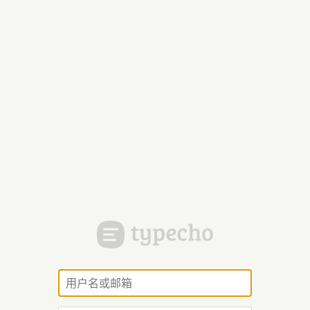
用
户
名