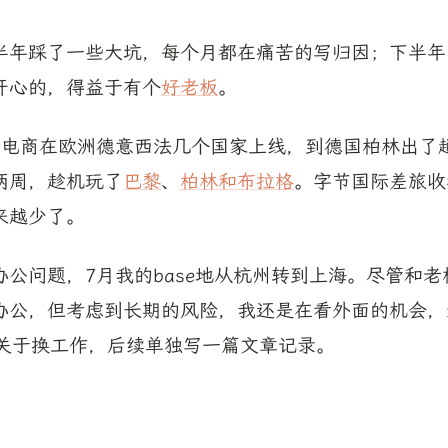
半年踩了一些大坑，每个月都在痛苦的写归因；下半年
开心的，得益于有个
好老板
。
际电商在欧洲德意西法几个国家上线，到德国柏林出了
两周，趁机玩了
巴黎
、
柏林和布拉格
。字节国际差旅收
来越少了。
办公问题，7月我的base地从杭州转到上海。尽管和
公，但考虑到长期的风险，我还是在看外面的机会，最终于
。关于换工作，后续单独写一篇文章记录。