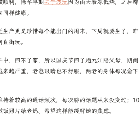
较顺利，除孕早期
去宁波玩
因为雨天着凉低烧，之后都
宝同样健康。
近生产更是珍惜每个能出门的周末，下周就要生了，昨
河直街玩。
子中，回不了家，所以国庆节回了趟九江陪父母，期间
越来越严重，老爸眼睛也不舒服，两老的身体每况俞下
。
维持着较高的通话频次，每次聊的话题从来没变过；1
做饭照片给老妈。希望这样能缓解她的焦虑。