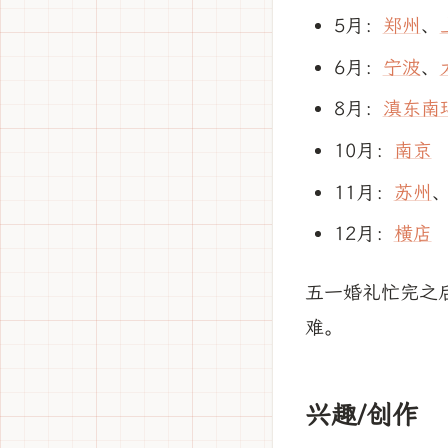
5月：
郑州
、
6月：
宁波
、
8月：
滇东南
10月：
南京
11月：
苏州
12月：
横店
五一婚礼忙完之
难。
兴趣/创作