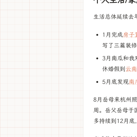
个人生活/家
生活总体延续去
1月完成
房子
写了三篇装修
3月南瓜和我
休婚假到
云南
5月底发现
南
8月岳母来杭州
周。岳父岳母于
多持续到12月