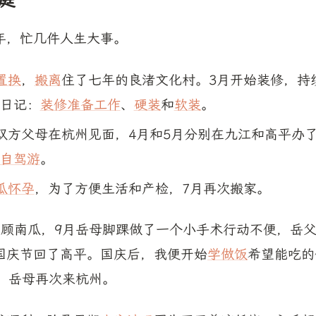
庭
年，忙几件人生大事。
置换
，
搬离
住了七年的良渚文化村。3月开始装修，持
日记：
装修准备工作
、
硬装
和
软装
。
双方父母在杭州见面，4月和5月分别在九江和高平办
自驾游
。
瓜怀孕
，为了方便生活和产检，7月再次搬家。
照顾南瓜，9月岳母脚踝做了一个小手术行动不便，岳
国庆节回了高平。国庆后，我便开始
学做饭
希望能吃的
底，岳母再次来杭州。