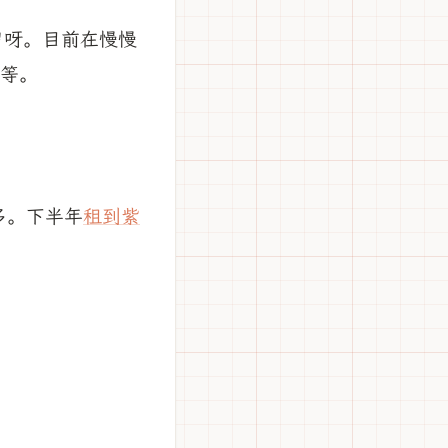
岁呀。目前在慢慢
等等。
多。下半年
租到紫