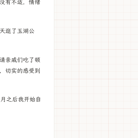
没有不适，情绪
天逛了玉湖公
请亲戚们吃了顿
，切实的感受到
0月之后我开始自