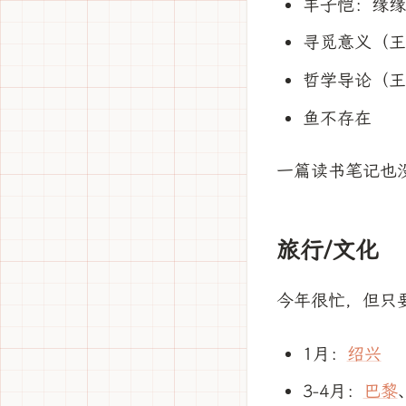
丰子恺：缘缘
寻觅意义（王
哲学导论（王
鱼不存在
一篇读书笔记也
旅行/文化
今年很忙，但只
1月：
绍兴
3-4月：
巴黎