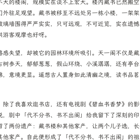
不大的楼阁，规模实在谈不上宏大。楼内藏书已然搬空
门外驻足观望。藏书被移至不远处另一栋小楼，一架架
玻璃墙围得严严实实，只可远观，不可近览，实在遗憾
供游客观摩也好呀。
略感失望，却被它的园林环境所吸引。天一阁不仅是藏
古树参天，郁郁葱葱，假山环绕、小溪潺潺，还有亭台
绵，意境更显。遥想古人置身如此清幽之境，读书品茗
，除了我喜欢逛书店，还有电视剧《碧血书香梦》的影
说，剧中「代不分书、书不出阁」给我留下了深刻的印
留了两份遗产：藏书楼和其他家产，让两个儿子选，长
其他家产。自此便形成了「代不分书、书不出阁」的祖