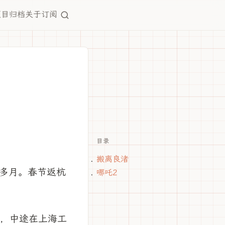
项目
归档
关于
订阅
目录
搬离良渚
多月。春节返杭
哪吒2
多月，中途在上海工