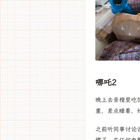
哪吒2
晚上去亲橙里吃
重，差点睡着，
之前听同事讨论