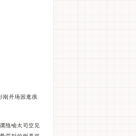
影刚开场困意很
谓隐喻太司空见