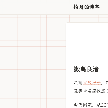
拾月的博客
搬离良渚
之前
置换房子
，
直奔未名府找房
今天搬家，从20