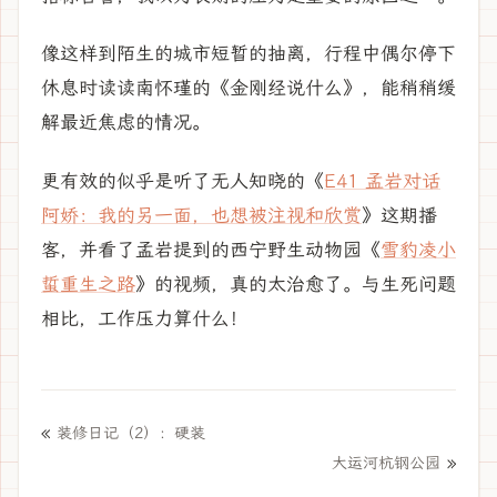
像这样到陌生的城市短暂的抽离，行程中偶尔停下
休息时读读南怀瑾的《金刚经说什么》，能稍稍缓
解最近焦虑的情况。
更有效的似乎是听了无人知晓的《
E41 孟岩对话
阿娇：我的另一面，也想被注视和欣赏
》这期播
客，并看了孟岩提到的西宁野生动物园《
雪豹凌小
蜇重生之路
》的视频，真的太治愈了。与生死问题
相比，工作压力算什么！
«
装修日记（2）：硬装
»
大运河杭钢公园