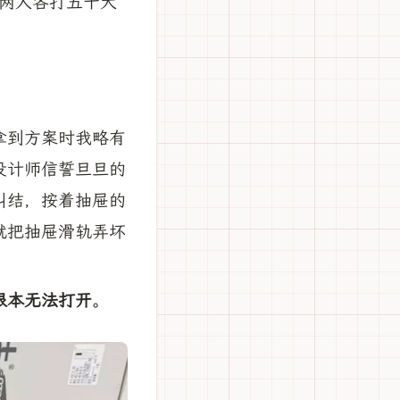
两人各打五十大
拿到方案时我略有
设计师信誓旦旦的
纠结，按着抽屉的
就把抽屉滑轨弄坏
根本无法打开
。