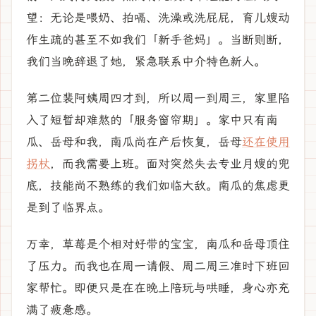
望：无论是喂奶、拍嗝、洗澡或洗屁屁，育儿嫂动
作生疏的甚至不如我们「新手爸妈」。当断则断，
我们当晚辞退了她，紧急联系中介特色新人。
第二位裴阿姨周四才到，所以周一到周三，家里陷
入了短暂却难熬的「服务窗帘期」。家中只有南
瓜、岳母和我，南瓜尚在产后恢复，岳母
还在使用
拐杖
，而我需要上班。面对突然失去专业月嫂的兜
底，技能尚不熟练的我们如临大敌。南瓜的焦虑更
是到了临界点。
万幸，草莓是个相对好带的宝宝，南瓜和岳母顶住
了压力。而我也在周一请假、周二周三准时下班回
家帮忙。即便只是在在晚上陪玩与哄睡，身心亦充
满了疲惫感。