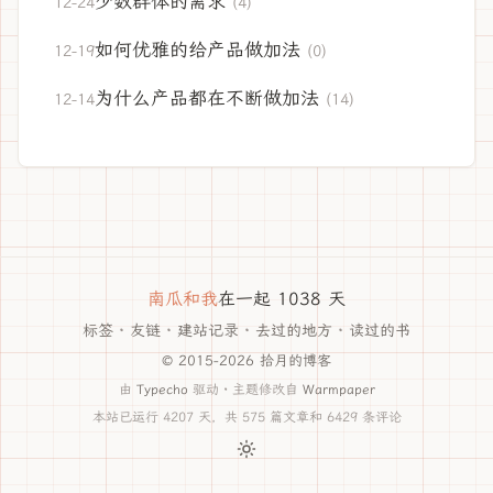
少数群体的需求
12-24
(4)
如何优雅的给产品做加法
12-19
(0)
为什么产品都在不断做加法
12-14
(14)
南瓜和我
在一起 1038 天
标签
·
友链
·
建站记录
·
去过的地方
·
读过的书
© 2015-2026 拾月的博客
由
Typecho
驱动 · 主题修改自
Warmpaper
本站已运行 4207 天，共 575 篇文章和 6429 条评论