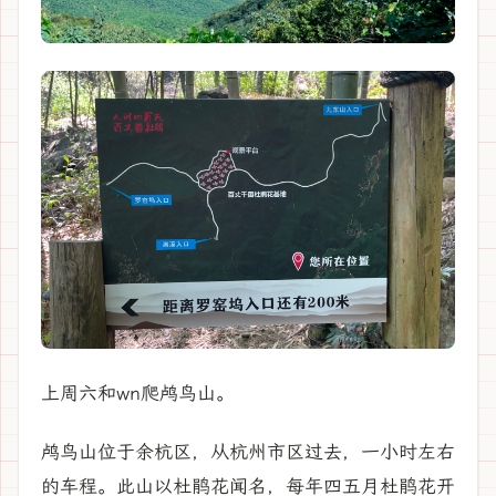
上周六和wn爬鸬鸟山。
鸬鸟山位于余杭区，从杭州市区过去，一小时左右
的车程。此山以杜鹃花闻名，每年四五月杜鹃花开