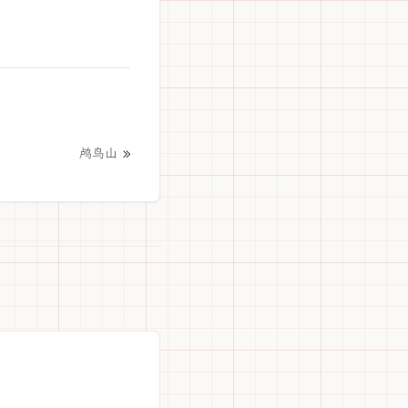
»
鸬鸟山