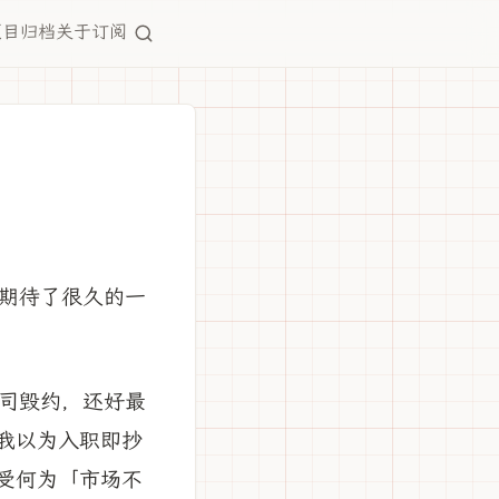
项目
归档
关于
订阅
期待了很久的一
司毁约，还好最
，我以为入职即抄
感受何为「市场不