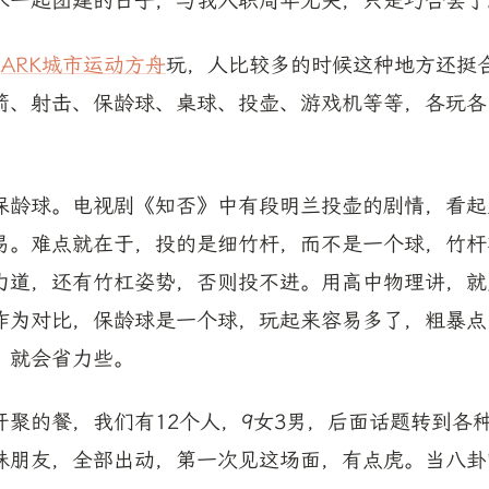
术一起团建的日子，与我入职周年无关，只是巧合罢了
在
ARK城市运动方舟
玩，人比较多的时候这种地方还挺
箭、射击、保龄球、桌球、投壶、游戏机等等，各玩各
保龄球。电视剧《知否》中有段明兰投壶的剧情，看起
易。难点就在于，投的是细竹杆，而不是一个球，竹杆
力道，还有竹杠姿势，否则投不进。用高中物理讲，就
作为对比，保龄球是一个球，玩起来容易多了，粗暴点
，就会省力些。
开聚的餐，我们有12个人，9女3男，后面话题转到各
妹朋友，全部出动，第一次见这场面，有点虎。当八卦