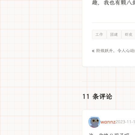
趣，我也有颗八
工作
团建
虾皮
«
阶级跃升、令人心动的
11 条评论
wannz
2023-11-