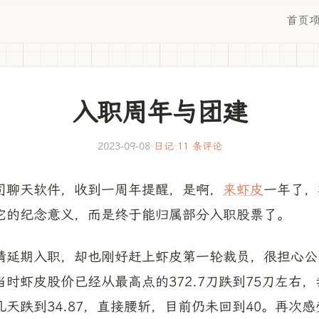
首页
入职周年与团建
2023-09-08
·
日记
·
11 条评论
司聊天软件，收到一周年提醒，是啊，
来虾皮
一年了，
它的纪念意义，而是终于能归属部分入职股票了。
请延期入职，却也刚好赶上虾皮第一轮裁员，很担心公
时虾皮股价已经从最高点的372.7刀跌到75刀左右
天跌到34.87，直接腰斩，目前仍未回到40。再次