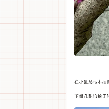
在小区见枯木抽新
下面几张均拍于