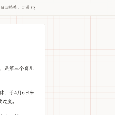
项目
归档
关于
订阅
，是第三个育儿
休，于4月6日来
嫂过度。