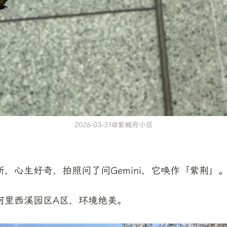
2026-03-31@紫樾府小区
，心生好奇，拍照问了问Gemini，它唤作「紫荆」
阿里西溪园区A区，环境绝美。