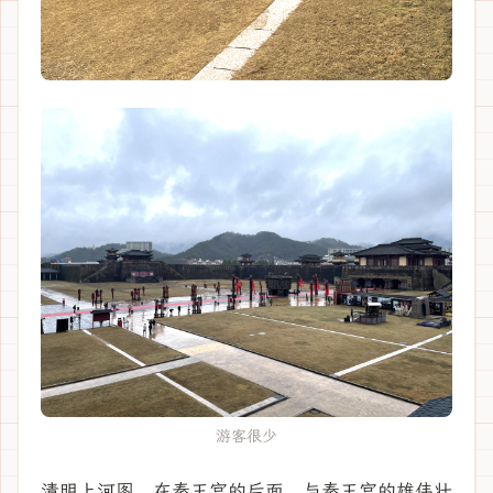
游客很少
清明上河图，在秦王宫的后面，与秦王宫的雄伟壮