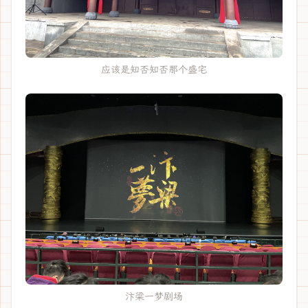
应该是知否知否那个盛宅
汴梁一梦剧场