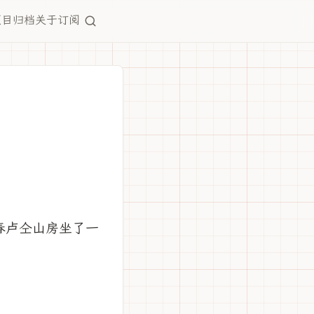
项目
归档
关于
订阅
春卢仝山房坐了一