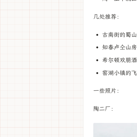
几处推荐：
古南街的蜀山
知春卢仝山房
希尔顿欢朋酒
窑湖小镇的飞
一些照片：
陶二厂：