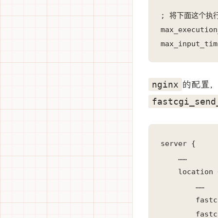
; 将下面这个执
max_execution
max_input_tim
的配置
nginx
fastcgi_send
server {

    ……

    location 
        ……

        fastc
        fastc