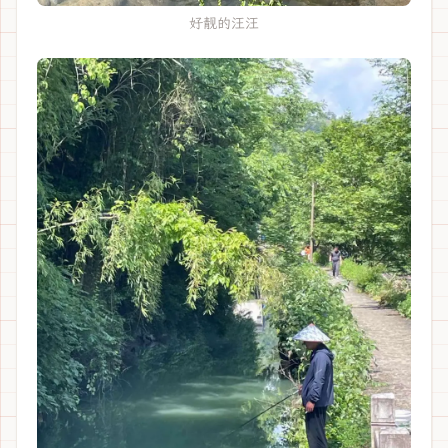
好靓的汪汪