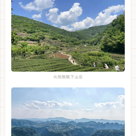
从倒脱靴下山后