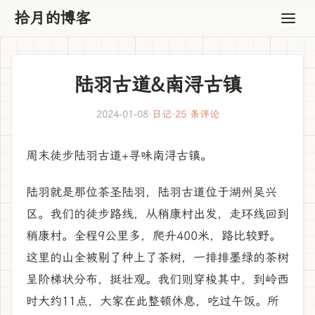
拾月的博客
陆羽古道&南浔古镇
2024-01-08
·
日记
·
25 条评论
周末徒步陆羽古道+寻味南浔古镇。
陆羽就是那位茶圣陆羽，陆羽古道位于湖州吴兴
区。我们的徒步路线，从稍康村出发，走环线回到
稍康村。全程9公里多，爬升400米，路比较野。
这里的山全被剔了种上了茶树，一排排墨绿的茶树
呈阶梯状分布，挺壮观。我们则穿梭其中，到岭西
时大约11点，大家在此整顿休息，吃过午饭。所