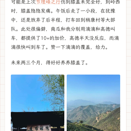
可能是上次
节理峰之行
伤到膝盖未完全好，到岭西
时，膝盖隐隐发痛。午饭后走了一小段，在犹豫
中，还是放弃了后半程，打车回到稍康村等大部
队。此处很偏僻，南瓜和我分别用滴滴和高德叫
车，都提供了10+的加价，高德半天没反应，而滴
滴很快叫到车了。赞一下滴滴的覆盖，给力。
未来两三个月，得好好养养膝盖了。