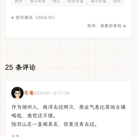
徒步
南瓜和我
爬山
陆羽古道
南浔古镇
逛吃
«
拾月通讯（2024.01）
»
杭州，我要回来啦
25 条评论
有毒
2024-01-12 11:20
作为湖州人，南浔去过两次，商业气息比其他古镇
略低，感觉还不错。
陆羽山庄一直闻其名，但是没有去过。
回复