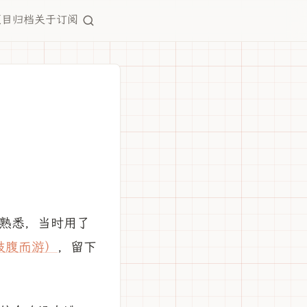
项目
归档
关于
订阅
太熟悉，当时用了
y鼓腹而游）
，留下