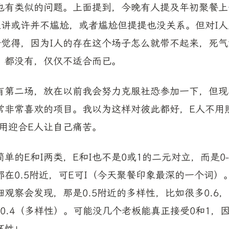
人也有类似的问题。上面提到，今晚有人提及年初聚餐
来讲或许并不尴尬，或者尴尬但提提也没关系。但对I
会觉得，因为I人的存在这个场子怎么就带不起来，死
？都没有，仅仅不适合而已。
有第二场，放在以前我会努力克服社恐参加一下，但现
常非常喜欢的项目。我以为这样对彼此都好，E人不用
不用迎合E人让自己痛苦。
单的E和I两类，E和I也不是0或1的二元对立，而是0
在0.5附近，可E可I（今天聚餐印象最深的一个词）
观察会发现，那是0.5附近的多样性，比如很多0.6，
、0.4（多样性）。可能没几个老板能真正接受0和1，
坏性」。