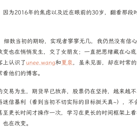
因为2016年的焦虑以及近在眼前的30岁，翻看那段
。
了，细数当初的期盼，实现者寥寥无几，我仍然没有信
改变也在悄悄发生，交了女朋友；一直把思绪藏在心底
客上认识了
unee.wang
和
夏泉
，虽未见面，却在时常的
常看他们的博客。
的交易为生，期货早已放弃，股票仍在坚持，越来越不
再迷信暴利（看到当初不切实际的目标挺天真~），不
甚至更长时间才操作一次，学习在更长的时间框架上看
，也在改变。