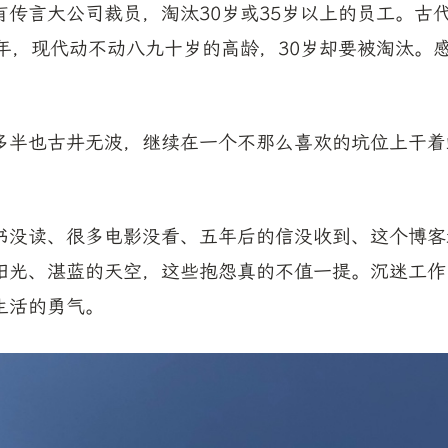
有传言大公司裁员，淘汰30岁或35岁以上的员工。古
之年，现代动不动八九十岁的高龄，30岁却要被淘汰。
。
多半也古井无波，继续在一个不那么喜欢的坑位上干着
书没读、很多电影没看、五年后的信没收到、这个博客
阳光、湛蓝的天空，这些抱怨真的不值一提。沉迷工作
生活的勇气。