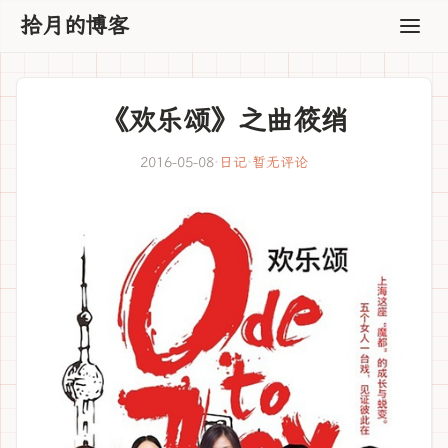
拾月的博客
《欢乐颂》之曲筱绡
2016-05-08
·
日记
·
暂无评论