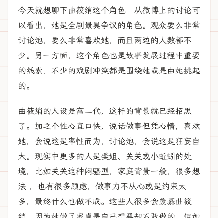
今天就想聊下曲筱绡这个角色，从微博上的讨论可
以看出，她是全剧最具争议的角色。观众要么非常
讨论她，要么非常喜欢她，而且两边的人数都不
少。另一方面，这个角色也是故事发展过程中重要
的线索，不少的戏剧冲突都是围绕她或是由她挑起
的。
曲筱绡的人设是富二代，这样的背景就已经招黑
了。加之个性心直口快，说话做事但凭心情，喜欢
她，会说这是率性而为，讨论她，会说这是狂妄自
大。现实中更多的人是樊姐、关关或小蚯蚓的处
境，比如关关这种闷骚型，家庭背景一般，很多想
法 ，也有很多顾虑，做事力不从心或是约束太
多，最终什么也做不成。这些人很多会羡慕曲筱
绡，因为她做了率真是自己想要却不敢做的。但如