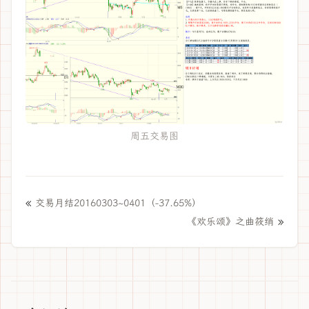
周五交易图
«
交易月结20160303~0401（-37.65%）
»
《欢乐颂》之曲筱绡