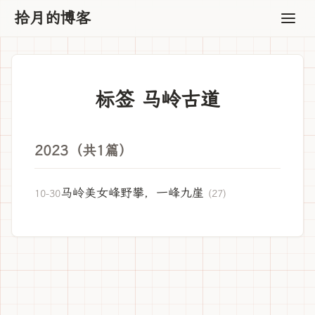
拾月的博客
标签 马岭古道
2023（共1篇）
马岭美女峰野攀，一峰九崖
10-30
(27)