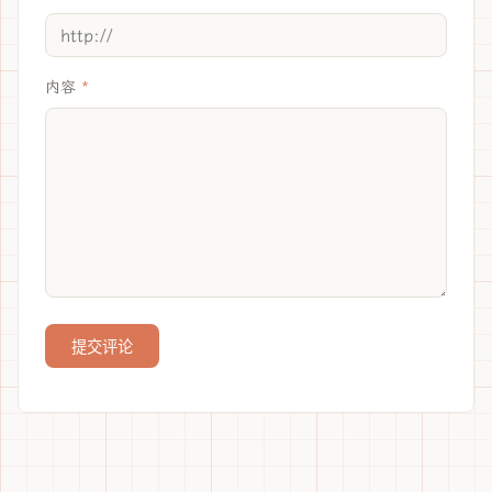
内容
提交评论