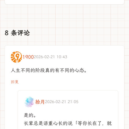
8 条评论
1900
2026-02-21 10:43
人生不同的阶段真的有不同的心态。
回复
拾月
2026-02-21 21:05
是的。
长辈总是语重心长的说「等你长在了，就