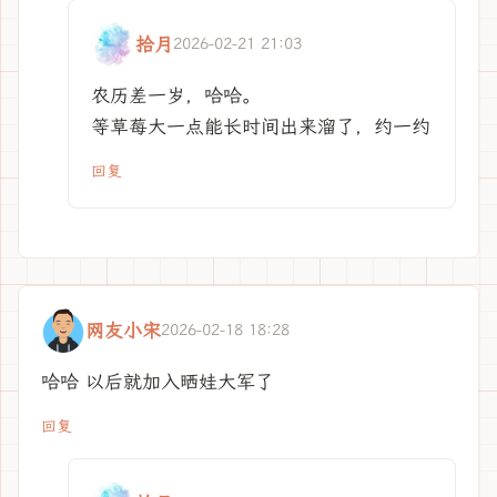
拾月
2026-02-21 21:03
农历差一岁，哈哈。
等草莓大一点能长时间出来溜了，约一约
回复
网友小宋
2026-02-18 18:28
哈哈 以后就加入晒娃大军了
回复