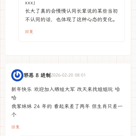
xxx」
长大了真的会慢慢认同长辈说的某些当初
不认同的话，也体现了这种心态的变化。
回复
邪恶 8 进制
2026-02-20 08:01
新年快乐 欢迎加入晒娃大军 改天来找姐姐玩 哈
哈
我家妹妹 24 年的 看起来差了两年 但生肖只差一
个
回复