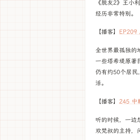
《脱友2》王小
经历非常特别。
【播客】
EP20
全世界最孤独的
一些塔希堤原著
仍有约50个居
活。
【播客】
245 
听的时候，一边
欢梵叔的主持，