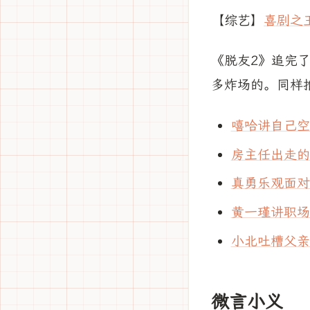
【综艺】
喜剧之王
《脱友2》追完
多炸场的。同样
嘻哈讲自己空
房主任出走的
真勇乐观面对
黄一瑾讲职场
小北吐槽父亲
微言小义