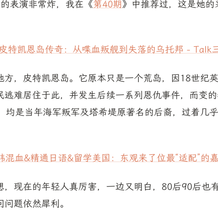
利的表演非常炸，我在《
第40期
》中推荐过，这是她的
9 皮特凯恩岛传奇：从喋血叛舰到失落的乌托邦 - Talk
地方，皮特凯恩岛。它原本只是一个荒岛，因18世纪
民逃难居住于此，并发生后续一系列恩仇事件，而变的
民，均是当年海军叛军及塔希堤原著名的后裔，过着几
中韩混血&精通日语&留学美国：东观来了位最“适配”的嘉
想，现在的年轻人真厉害，一边又明白，80后90后也
问问题依然犀利。