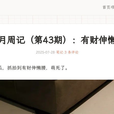
首页
月周记（第43期）：有财伸
2025-07-28
·
笔记
·
3 条评论
瓜，抓拍到有财伸懒腰，萌死了。