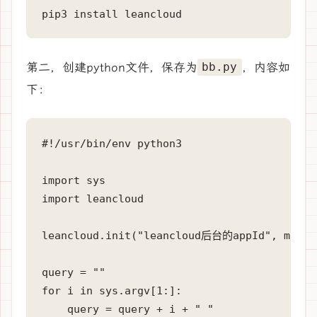
pip3 install leancloud
第二，创建python文件，保存为
，内容如
bb.py
下：
#!/usr/bin/env python3

import sys

import leancloud

leancloud.init("leancloud后台的appId", maste
query = ""

for i in sys.argv[1:]:

    query = query + i + " "
