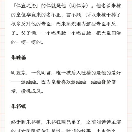
「仁宣之治」的仁就是他（明仁宗）。他老爹朱棣
的皇位毕竟来的名不正、言不顺，所以朱棣干掉了
很多反对他的老臣，而朱高炽则为这些老臣平反
了。父子俩，一个唱黑脸一个唱白脸，把大臣们治
的一楞一楞的。
朱瞻基
明宣宗，一代明君，唯一被后人吐槽的是他的爱好
——逗蛐蛐。因为皇帝喜欢逗蛐蛐，蛐蛐身价倍
增，投机成风。
朱祁镇
终于到朱祁镇、朱祁钰两兄弟了，之前刘诗诗主演
的《女医明妃传》是这一时期的故事。土木堡之