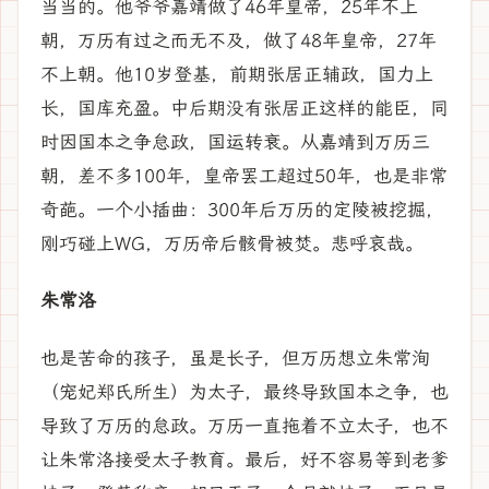
当当的。他爷爷嘉靖做了46年皇帝，25年不上
朝，万历有过之而无不及，做了48年皇帝，27年
不上朝。他10岁登基，前期张居正辅政，国力上
长，国库充盈。中后期没有张居正这样的能臣，同
时因国本之争怠政，国运转衰。从嘉靖到万历三
朝，差不多100年，皇帝罢工超过50年，也是非常
奇葩。一个小插曲：300年后万历的定陵被挖掘，
刚巧碰上WG，万历帝后骸骨被焚。悲呼哀哉。
朱常洛
也是苦命的孩子，虽是长子，但万历想立朱常洵
（宠妃郑氏所生）为太子，最终导致国本之争，也
导致了万历的怠政。万历一直拖着不立太子，也不
让朱常洛接受太子教育。最后，好不容易等到老爹