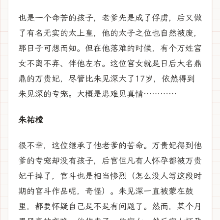
也是一个命苦的孩子，老爹先是成了俘虏，后又做
了有名无实的太上皇，他的太子之位也自然被废，
那日子可想而知。但在他落难的时候，有个万姓宫
女不离不弃、伴他左右。这位宫女就是日后大名鼎
鼎的万贵妃，尽管比朱见深大了17岁，依然得到
朱见深的专宠。大概是患难见真情…………
朱祐樘
很不幸，这位继承了他老爹的苦命。万贵妃得到他
爹的专宠却没有孩子，后宫但凡有人怀孕都被万贵
妃干掉了，宫斗也是相当惨烈（怎么没人写这段时
期的宫斗作品呢，奇怪）。朱见深一直被蒙在鼓
里，都要怀疑自己是不是有问题了。然而，某个月