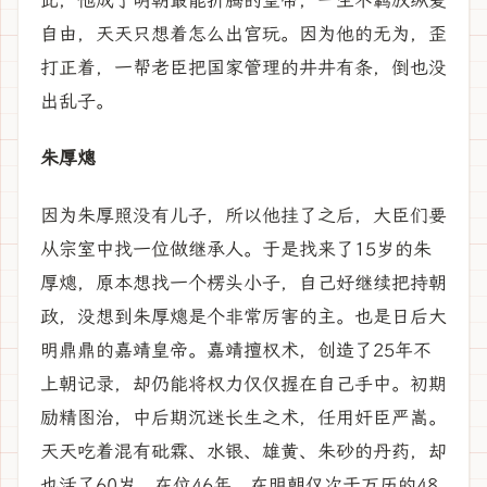
此，他成了明朝最能折腾的皇帝，一生不羁放纵爱
自由，天天只想着怎么出宫玩。因为他的无为，歪
打正着，一帮老臣把国家管理的井井有条，倒也没
出乱子。
朱厚熜
因为朱厚照没有儿子，所以他挂了之后，大臣们要
从宗室中找一位做继承人。于是找来了15岁的朱
厚熜，原本想找一个楞头小子，自己好继续把持朝
政，没想到朱厚熜是个非常厉害的主。也是日后大
明鼎鼎的嘉靖皇帝。嘉靖擅权术，创造了25年不
上朝记录，却仍能将权力仅仅握在自己手中。初期
励精图治，中后期沉迷长生之术，任用奸臣严嵩。
天天吃着混有砒霖、水银、雄黄、朱砂的丹药，却
也活了60岁，在位46年，在明朝仅次于万历的48