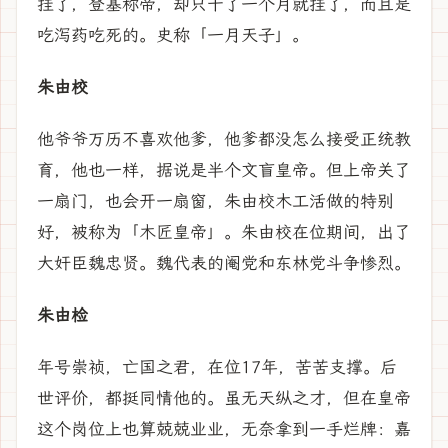
挂了，登基称帝，却只干了一个月就挂了，而且是
吃泻药吃死的。史称「一月天子」。
朱由校
他爷爷万历不喜欢他爹，他爹都没怎么接受正统教
育，他也一样，据说是半个文盲皇帝。但上帝关了
一扇门，也会开一扇窗，朱由校木工活做的特别
好，被称为「木匠皇帝」。朱由校在位期间，出了
大奸臣魏忠贤。魏代表的阉党和东林党斗争惨烈。
朱由检
年号崇祯，亡国之君，在位17年，苦苦支撑。后
世评价，都挺同情他的。虽无天纵之才，但在皇帝
这个岗位上也算兢兢业业，无奈拿到一手烂牌：嘉