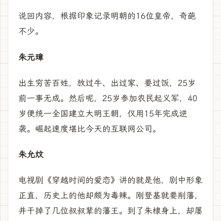
说回内容，根据印象记录明朝的16位皇帝，奇葩
不少。
朱元璋
出生穷苦百姓，放过牛、出过家、要过饭，25岁
前一事无成。然后呢，25岁参加农民起义军，40
岁便统一全国建立大明王朝，仅用15年完成逆
袭。崛起速度堪比今天的互联网公司。
朱允炆
电视剧《穿越时间的爱恋》讲的就是他，剧中形象
正直，历史上的他却颇为毒辣。刚登基就要削藩，
并干掉了几位叔叔辈的藩王。到了朱棣身上，却屡