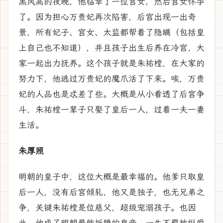
黑风高的夜晚，他临幸了一位宫女，然后宫女怀孕
了。因为担心万贵妃再次陷害，后宫出现一出奇
景，所有妃子、宫女、太监都帮着了隐瞒（包括皇
上自己也不知道），并且孩子出生后养在冷宫，大
家一起出力抚养。这个孩子就是朱祐樘，在大家的
努力下，他逃过万贵妃的魔爪活了下来。唉，万贵
妃的人品也是忒差了些。大概是从小看透了后宫争
斗，朱祐樘一辈子只娶了皇后一人，过着一夫一妻
生活。
朱厚照
明朝的皇子中，这位大概是最幸福的。他爹只取皇
后一人，没有后宫倾轧，他又是独子，也无兄弟之
争，关键朱祐樘是位慈父，超级宠溺孩子。也因