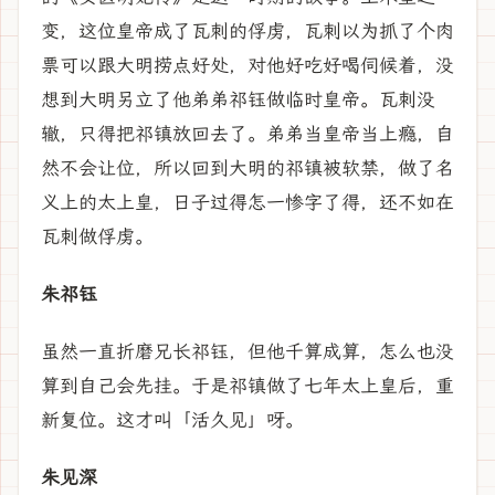
变，这位皇帝成了瓦刺的俘虏，瓦刺以为抓了个肉
票可以跟大明捞点好处，对他好吃好喝伺候着，没
想到大明另立了他弟弟祁钰做临时皇帝。瓦刺没
辙，只得把祁镇放回去了。弟弟当皇帝当上瘾，自
然不会让位，所以回到大明的祁镇被软禁，做了名
义上的太上皇，日子过得怎一惨字了得，还不如在
瓦刺做俘虏。
朱祁钰
虽然一直折磨兄长祁钰，但他千算成算，怎么也没
算到自己会先挂。于是祁镇做了七年太上皇后，重
新复位。这才叫「活久见」呀。
朱见深